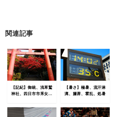
関連記事
【記紀】御統、浅草鷲
【暑さ】極暑、流汗淋
神社、四日市市釆女...
漓、籐蓆、霍乱、処暑