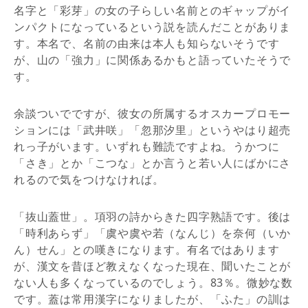
名字と「彩芽」の女の子らしい名前とのギャップがイ
ンパクトになっているという説を読んだことがありま
す。本名で、名前の由来は本人も知らないそうです
が、山の「強力」に関係あるかもと語っていたそうで
す。
余談ついでですが、彼女の所属するオスカープロモー
ションには「武井咲」「忽那汐里」というやはり超売
れっ子がいます。いずれも難読ですよね。うかつに
「さき」とか「こつな」とか言うと若い人にばかにさ
れるので気をつけなければ。
「抜山蓋世」。項羽の詩からきた四字熟語です。後は
「時利あらず」「虞や虞や若（なんじ）を奈何（いか
ん）せん」との嘆きになります。有名ではあります
が、漢文を昔ほど教えなくなった現在、聞いたことが
ない人も多くなっているのでしょう。83％。微妙な数
です。蓋は常用漢字になりましたが、「ふた」の訓は