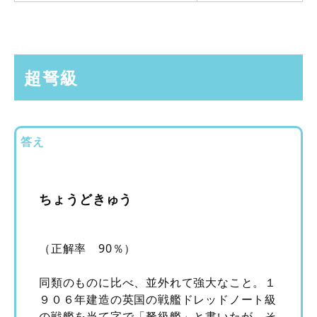
超弩級
答え
ちょうどきゅう
（正解率 90％）
同類のものに比べ、並外れて強大なこと。１
９０６年建造の英国の戦艦ドレッドノート級
の戦艦を当て字で「弩級艦」と書いたが、そ