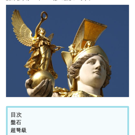
目次
盤石
超弩級