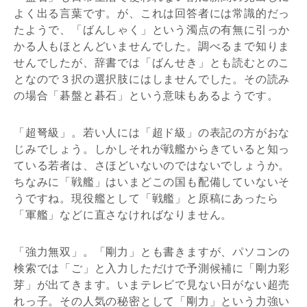
よく出る言葉です。が、これは回答者には常識的だっ
たようで、「ばんしゃく」という濁点の有無に引っか
かる人もほとんどいませんでした。調べるまで知りま
せんでしたが、辞書では「ばんせき」とも読むとのこ
となので３択の選択肢にはしませんでした。その読み
の場合「碁盤と碁石」という意味もあるようです。
「超弩級」。若い人には「超ド級」の表記の方がおな
じみでしょう。しかしそれが戦艦からきていると知っ
ている若者は、さほどいないのではないでしょうか。
ちなみに「戦艦」はいまどこの国も配備していないそ
うですね。現役艦として「戦艦」と原稿にあったら
「軍艦」などに直さなければなりません。
「強力無双」。「剛力」とも書きますが、パソコンの
検索では「ご」と入力しただけで予測候補に「剛力彩
芽」が出てきます。いまテレビで見ない日がない超売
れっ子。その人気の秘密として「剛力」という力強い