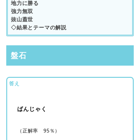
地力に勝る
強力無双
抜山蓋世
◇結果とテーマの解説
盤石
答え
ばんじゃく
（正解率 95％）