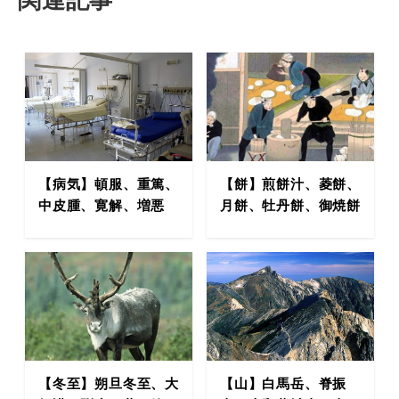
【病気】頓服、重篤、
【餅】煎餅汁、菱餅、
中皮腫、寛解、増悪
月餅、牡丹餅、御焼餅
【冬至】朔旦冬至、大
【山】白馬岳、脊振