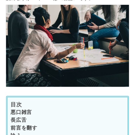
目次
悪口雑言
長広舌
前言を翻す