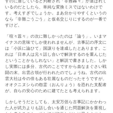
すのに適していると判断され「非難轟々」が選ばれて
いるのだとしたら、単純な変換ミスではないわけで
す。考えすぎでしょうか。まあ分かりやすくというの
なら「非難ごうごう」と仮名交じりにするのが一番で
すけど。
「喧々囂々」の次に難しかったのは「論う」。いまマ
イナスの意味でしか使われませんが、古事記の序文に
は「小浜に論ひて」国譲りを達成したとあります。こ
れは「日本人は元々話し合いで解決するのを重んじた
ということかもしれない」と解説で書きました。しか
し実際には多分、古代のことですから血なまぐさい戦
闘の末、出雲占領が行われたのでしょうね。古代の出
雲大社は今の倍もある壮麗なものだったそうですが、
オオクニヌシらの怨霊（おんりょう）を恐れた支配者
が、自らの安心のために建てたとも考えられます。
しかしそうだとしても、太安万侶ら古事記にかかわっ
た人が武力よりも話し合いを通じた問題解決を重視し