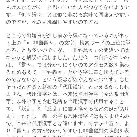
んけんがくがく」と思っていた人が少なくないようで
す。「侃々諤々」とは似て非なる意味で間違えやすい
のですが、読みも混線しやすいのですね。
ところで出題者が少し前から気になっているのがネッ
ト上の「○○非難轟々」の文字。検索ワードの上位に挙
がることも多いのですが、「非難囂々」の間違いでは
ないかと解説に記しました。ただ今一つ自信がないの
は、「囂々」では分かりにくいのでアクセス数を集め
るためあえて「非難轟々」という字に置き換えている
のではないか、という疑念がぬぐえないのです。もし
そうだとすると新種の「代用漢字」といえるかもしれ
ません。代用漢字とは、本来は当用漢字（今の常用漢
字）以外の字を含む熟語を当用漢字で代用すること
で、「叛乱」を「反乱」に書き換えるなどの例があり
ます。ただし「轟」の字も常用漢字ではありませんの
で、本来の代用漢字とは違います。ですが「囂々」よ
り「轟々」の方が分かりやすいし非難殺到の状態を表