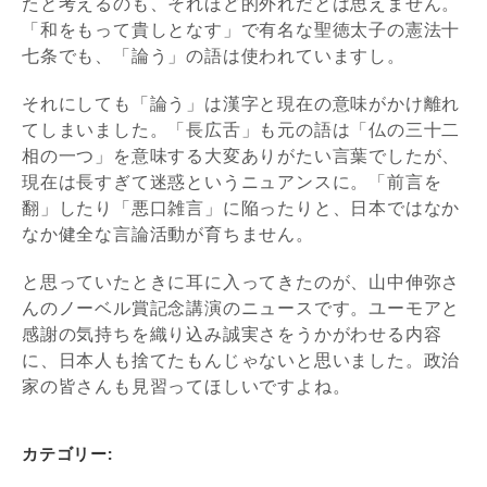
たと考えるのも、それほど的外れだとは思えません。
「和をもって貴しとなす」で有名な聖徳太子の憲法十
七条でも、「論う」の語は使われていますし。
それにしても「論う」は漢字と現在の意味がかけ離れ
てしまいました。「長広舌」も元の語は「仏の三十二
相の一つ」を意味する大変ありがたい言葉でしたが、
現在は長すぎて迷惑というニュアンスに。「前言を
翻」したり「悪口雑言」に陥ったりと、日本ではなか
なか健全な言論活動が育ちません。
と思っていたときに耳に入ってきたのが、山中伸弥さ
んのノーベル賞記念講演のニュースです。ユーモアと
感謝の気持ちを織り込み誠実さをうかがわせる内容
に、日本人も捨てたもんじゃないと思いました。政治
家の皆さんも見習ってほしいですよね。
カテゴリー: