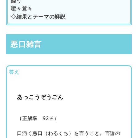
論う
喧々囂々
◇結果とテーマの解説
悪口雑言
答え
あっこうぞうごん
（正解率 92％）
口汚く悪口（わるくち）を言うこと。言論の