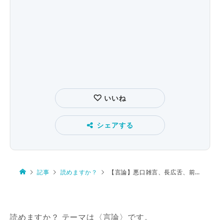
いいね
シェアする
記事
読めますか？
【言論】悪口雑言、長広舌、前言を翻す、論う、喧々囂々
読めますか？ テーマは〈言論〉です。