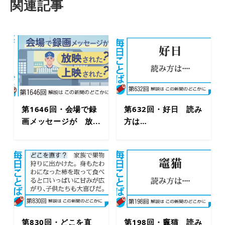
関連記事
第1646回・会場で録
第632回・好日 読み
画メッセージが 放...
方は…
第830回・どこを直
第198回・竈猫 読み