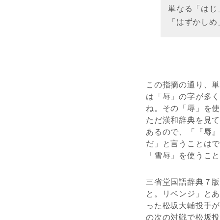
単なる「はじ
「はずかしめ
この指摘の通り、
は「辱」の字が多
ね。その「辱」を
ただ漢和辞典を見
あるので、「『辱
だ」と言うことは
「雪辱」を使うこ
三省堂国語辞典７
と。リベンジ」と
った松坂大輔投手
の次の対戦で松坂