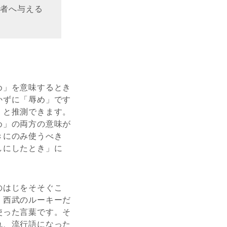
他者へ与える
め」を意味するとき
かずに「辱め」です
、と推測できます。
め」の両方の意味が
きにのみ使うべき
しにしたとき」に
のはじをそそぐこ
・西武のルーキーだ
使った言葉です。そ
れ、流行語になった