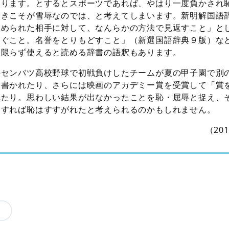
なります。とするとスポーツであれば、やはり一度負かされ
ときこそが雪辱なのでは、と考えてしまいます。新明解国語
しめられた相手に対して、なんらかの方法で見返すこと」と
そぐこと。名誉をとりもどすこと」（新選国語辞典９版）な
に限らず使えると読める辞書の語釈もあります。
のセンバツ高校野球で初戦負けしたチームが夏の甲子園で別
と書かれたり、さらには映画のアカデミー賞を受賞して「賞
れたり。思わしい結果が出なかったことを恥・屈辱と捉え、
にすれば恥はすすがれたと考えられるのかもしれません。
（20