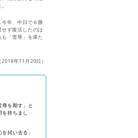
た。
し今年、中日で６勝
退せず復活したのは
れも「雪辱」を果た
（2018年11月20日）
雪辱を期す」と
問を持ちまし
恥を拭い去る」