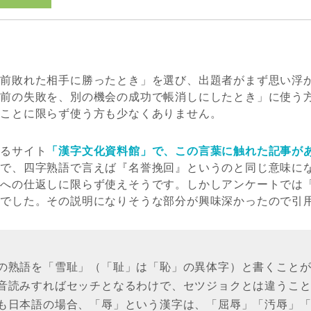
以前敗れた相手に勝ったとき」を選び、出題者がまず思い浮
以前の失敗を、別の機会の成功で帳消しにしたとき」に使う
うことに限らず使う方も少なくありません。
するサイト
「漢字文化資料館」で、この言葉に触れた記事が
とで、四字熟語で言えば『名誉挽回』というのと同じ意味に
手への仕返しに限らず使えそうです。しかしアンケートでは
派でした。その説明になりそうな部分が興味深かったので引
の熟語を「雪耻」（「耻」は「恥」の異体字）と書くこと
音読みすればセッチとなるわけで、セツジョクとは違うこ
も日本語の場合、「辱」という漢字は、「屈辱」「汚辱」