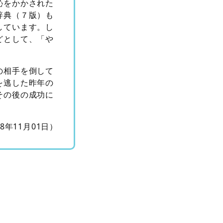
恥をかかされた
辞典（７版）も
しています。し
どとして、「や
の相手を倒して
を逃した昨年の
その後の成功に
18年11月01日）