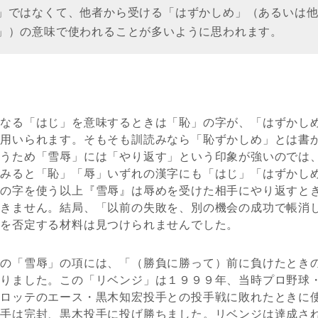
」ではなくて、他者から受ける「はずかしめ」（あるいは
」）の意味で使われることが多いように思われます。
単なる「はじ」を意味するときは「恥」の字が、「はずかし
く用いられます。そもそも訓読みなら「恥ずかしめ」とは書
使うため「雪辱」には「やり返す」という印象が強いのでは
てみると「恥」「辱」いずれの漢字にも「はじ」「はずかし
』の字を使う以上『雪辱』は辱めを受けた相手にやり返すと
できません。結局、「以前の失敗を、別の機会の成功で帳消
とを否定する材料は見つけられませんでした。
版の「雪辱」の項には、「（勝負に勝って）前に負けたとき
ありました。この「リベンジ」は１９９９年、当時プロ野球
がロッテのエース・黒木知宏投手との投手戦に敗れたときに
投手は完封、黒木投手に投げ勝ちました。リベンジは達成さ