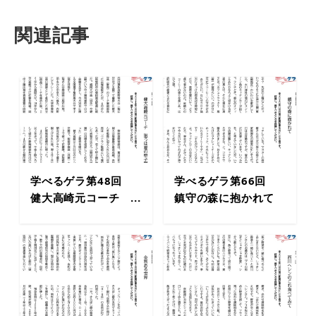
関連記事
学べるゲラ第48回
学べるゲラ第66回
健大高崎元コーチ ...
鎮守の森に抱かれて