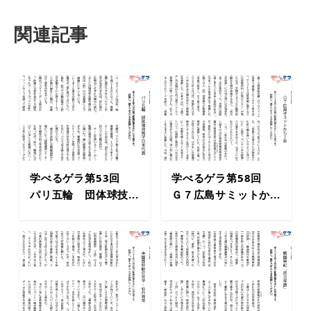
関連記事
学べるゲラ第53回
学べるゲラ第58回
パリ五輪 団体球技...
Ｇ７広島サミットか...