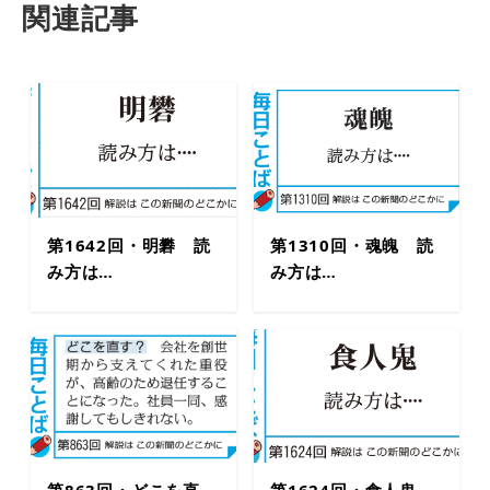
関連記事
第1642回・明礬 読
第1310回・魂魄 読
み方は…
み方は…
第863回・どこを直
第1624回・食人鬼