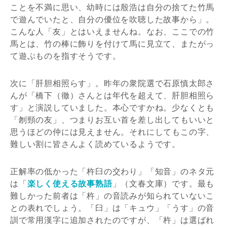
ことを不満に思い、幼時には殷浩は自分の捨てた竹馬
で遊んでいたと、自分の優位を吹聴した故事から」。
こんな人「友」とはいえませんね。なお、ここでの竹
馬とは、竹の棒に飾りを付けて馬に見立て、またがっ
て遊ぶものを指すそうです。
次に「肝胆相照らす」。昨年の衆院選で石原慎太郎さ
んが「橋下（徹）さんとは年代を超えて、肝胆相照ら
す」と演説していました。本心ですかね。少なくとも
「刎頸の友」、つまりお互い首を差し出してもいいと
思うほどの仲には見えません。それにしてもこの字、
難しい割に皆さんよく読めているようです。
正解率の低かった「杵臼の交わり」「知音」のネタ元
は「
楽しく使える故事熟語
」（文春文庫）です。最も
難しかった前者は「杵」の音読みが知られていないこ
との表れでしょう。「臼」は「キュウ」「うす」の音
訓で常用漢字に追加されたのですが、「杵」は選ばれ