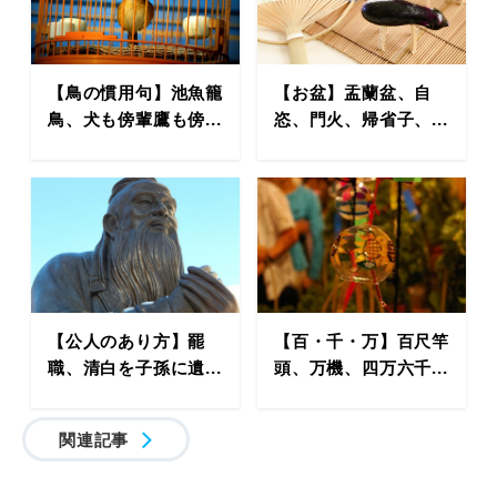
【鳥の慣用句】池魚籠
【お盆】盂蘭盆、自
鳥、犬も傍輩鷹も傍...
恣、門火、帰省子、...
【公人のあり方】罷
【百・千・万】百尺竿
職、清白を子孫に遺...
頭、万機、四万六千...
関連記事