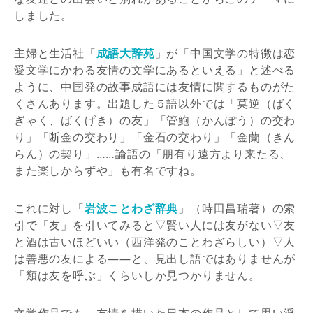
しました。
主婦と生活社「
成語大辞苑
」が「中国文学の特徴は恋
愛文学にかわる友情の文学にあるといえる」と述べる
ように、中国発の故事成語には友情に関するものがた
くさんあります。出題した５語以外では「莫逆（ばく
ぎゃく、ばくげき）の友」「管鮑（かんぽう）の交わ
り」「断金の交わり」「金石の交わり」「金蘭（きん
らん）の契り」……論語の「朋有り遠方より来たる、
また楽しからずや」も有名ですね。
これに対し「
岩波ことわざ辞典
」（時田昌瑞著）の索
引で「友」を引いてみると▽賢い人には友がない▽友
と酒は古いほどいい（西洋発のことわざらしい）▽人
は善悪の友による――と、見出し語ではありませんが
「類は友を呼ぶ」くらいしか見つかりません。
文学作品でも、友情を描いた日本の作品として思い浮