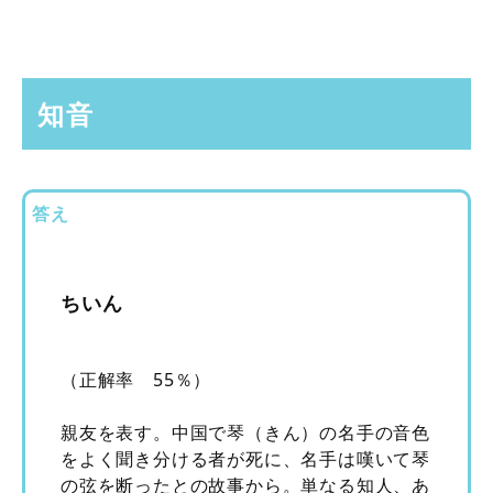
知音
答え
ちいん
（正解率 55％）
親友を表す。中国で琴（きん）の名手の音色
をよく聞き分ける者が死に、名手は嘆いて琴
の弦を断ったとの故事から。単なる知人、あ