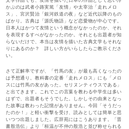
かぶのは武者小路実篤「友情」や太宰治「走れメロ
ス」、宮沢賢治「銀河鉄道の夜」など近代以降のもの
ばかり。古典は「源氏物語」など恋愛物が中心です。
日本人はかつて友情という概念がなかったのか、それ
を表現するすべがなかったのか。それとも出題者が知
らないだけで、本当は友情を描いた古典文学もそれな
りにあるのか？ 詳しい方がいらしたらご教示くださ
い。
さて正解率ですが、「竹馬の友」が最も高くなったの
は予想通り。教科書の定番「走れメロス」にも「メロ
スには竹馬の友があった。セリヌンティウスである」
と出てきます。これでこの言葉を教わる中学生は多い
はずで、出題者もそうでした。しかしその由来となっ
た故事は教わった記憶がありません。今回「そうだっ
たのか！」と軽い衝撃を受け、読みとしては簡単と思
いつつ出題しました。広辞苑にはこうあります。「晋
書殷浩伝」より「桓温が不仲の殷浩と並び称せられる