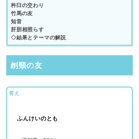
杵臼の交わり
竹馬の友
知音
肝胆相照らす
◇結果とテーマの解説
刎頸の友
答え
ふんけいのとも