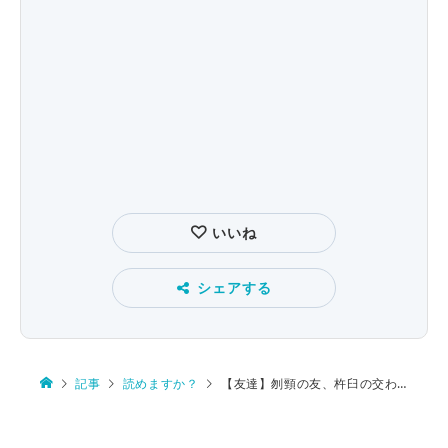
いいね
シェアする
記事
読めますか？
【友達】刎頸の友、杵臼の交わり、竹馬の友、知音、肝胆相照らす