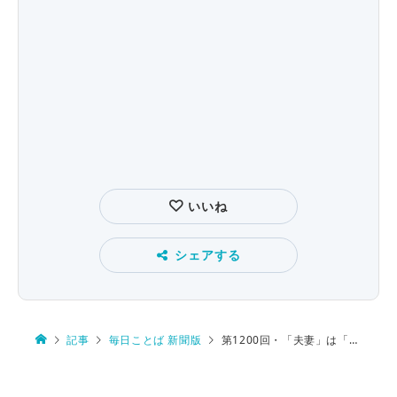
いいね
シェアする
記事
毎日ことば 新聞版
第1200回・「夫妻」は「夫婦」より… 敬意がある？ よそよそしい？ 男女平等？