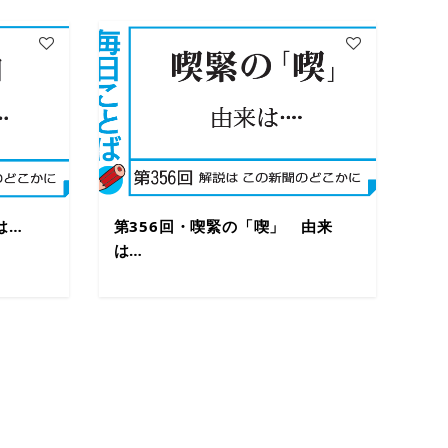
は…
第356回・喫緊の「喫」 由来
は…