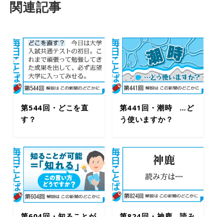
関連記事
第544回・どこを直
第441回・潮時 …ど
す？
う使いますか？
第604回・知ることが
第824回・神鹿 読み