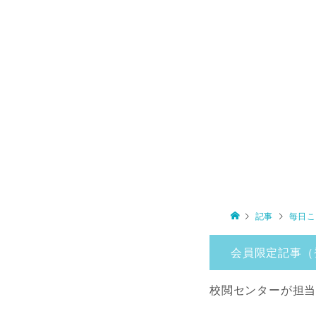
記事
毎日こ
会員限定記事（
校閲センターが担