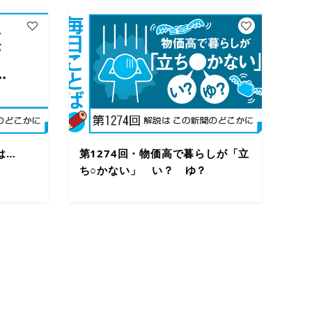
は…
第1274回・物価高で暮らしが「立
ち○かない」 い？ ゆ？