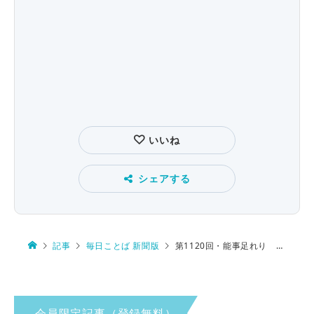
いいね
シェアする
記事
毎日ことば 新聞版
第1120回・能事足れり 読み方は…
会員限定記事（登録無料）