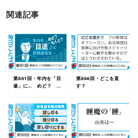
関連記事
第801回・年内を「目
第866回・どこを直
途」に… めど？ ...
す？