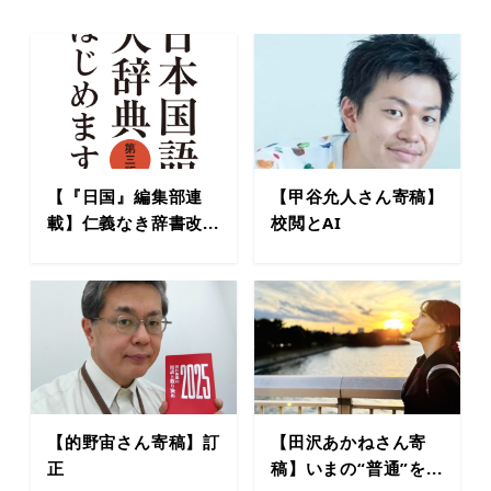
【『日国』編集部連
【甲谷允人さん寄稿】
載】仁義なき辞書改...
校閲とAI
【的野宙さん寄稿】訂
【田沢あかねさん寄
正
稿】いまの“普通”を...