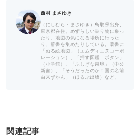
西村 まさゆき
（にしむら・まさゆき）鳥取県出身、
東京都在住。めずらしい乗り物に乗っ
たり、地図の気になる場所に行った
り、辞書を集めたりしている。著書に
「ぬる絵地図」（エムディエヌコーポ
レーション）、「押す図鑑 ボタン」
（小学館）、「ふしぎな県境」（中公
新書）、「そうだったのか！国の名前
由来ずかん」（ほるぷ出版）など。
関連記事