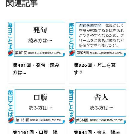
関連記事
第401回・発句 読み
第926回・どこを直
方は…
す？
第1161回・口腹 読
第644回・舎人 読み