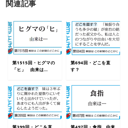
関連記事
第1515回・ヒグマの
第694回・どこを直
「ヒ」 由来は…
す？
第399回・どこを直
第497回・食指 由来