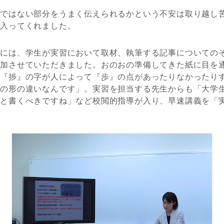
しではない部分をうまく伝えられるかという不安は取り越し
き入ってくれました。
後には、学生が実習において取材、執筆する記事についての
参加させていただきました。おのおの準備してきた紙に目を
の『捗』の字が人によって『歩』の点があったりなかったり
字の形の違いなんです」。実習を担当する先生からも「大学
生と書くべきですね」など校閲的指導が入り、早速講義を「