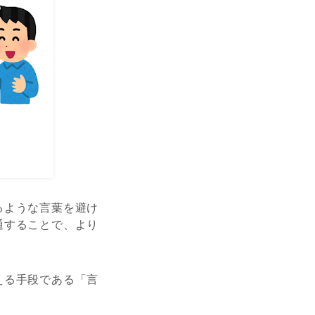
るような言葉を避け
通することで、より
える手段である「言