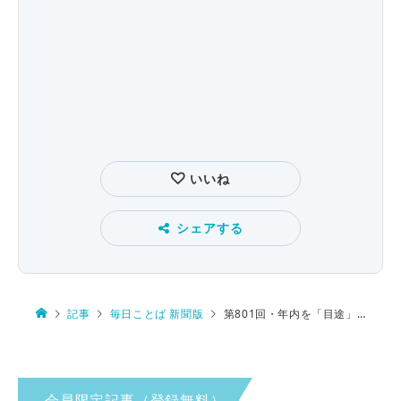
いいね
シェアする
記事
毎日ことば 新聞版
第801回・年内を「目途」に… めど？ もくと？
会員限定記事（登録無料）