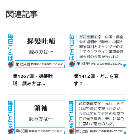
関連記事
第1267回・握髪吐
第1412回・どこを直
哺 読み方は…
す？