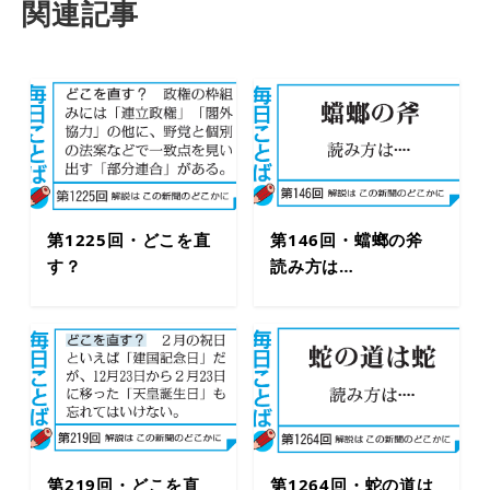
関連記事
第1225回・どこを直
第146回・蟷螂の斧
す？
読み方は…
第219回・どこを直
第1264回・蛇の道は