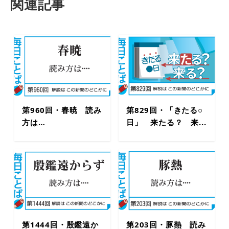
関連記事
第960回・春暁 読み
第829回・「きたる○
方は…
日」 来たる？ 来...
第1444回・殷鑑遠か
第203回・豚熱 読み