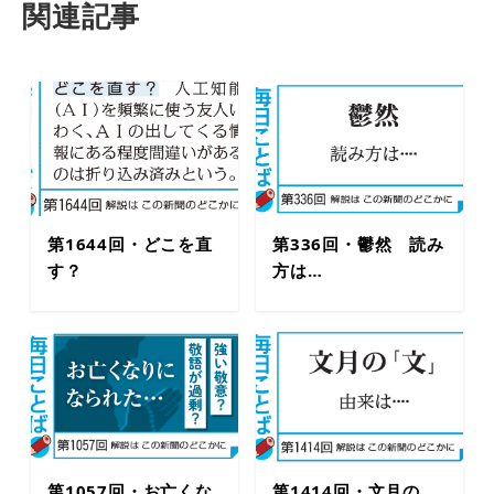
関連記事
第1644回・どこを直
第336回・鬱然 読み
す？
方は…
第1057回・お亡くな
第1414回・文月の