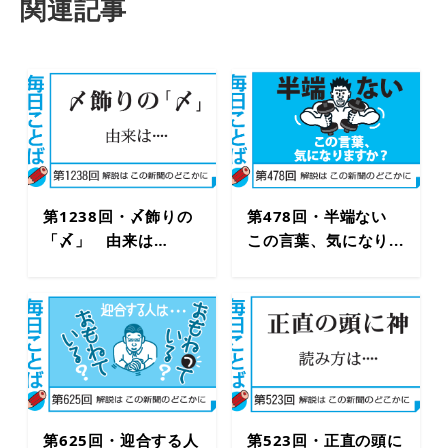
関連記事
第1238回・〆飾りの
第478回・半端ない
「〆」 由来は…
この言葉、気になり...
第625回・迎合する人
第523回・正直の頭に