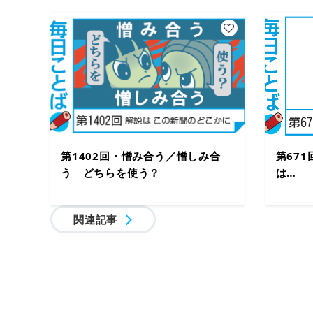
第1402回・憎み合う／憎しみ合
第67
う どちらを使う？
は…
関連記事