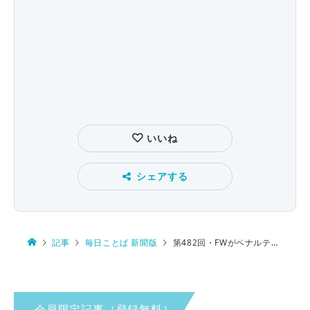
いいね
シェアする
記事
毎日ことば 新聞版
第482回・FWがペナルティーエリアに… 進入？ 侵入？
会員限定記事（登録無料）