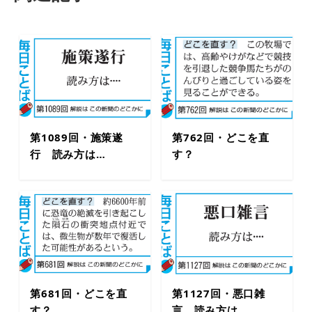
第1089回・施策遂
第762回・どこを直
行 読み方は…
す？
第681回・どこを直
第1127回・悪口雑
す？
言 読み方は…