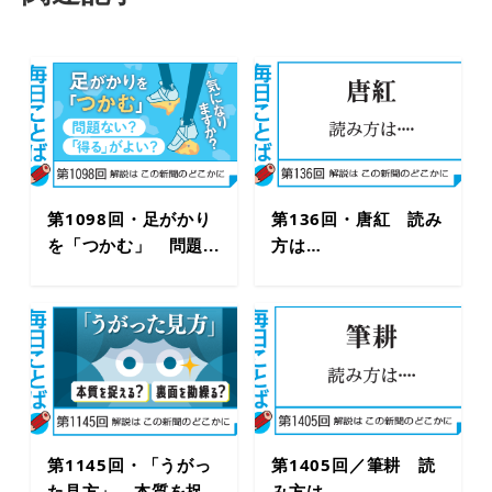
第1098回・足がかり
第136回・唐紅 読み
を「つかむ」 問題...
方は…
第1145回・「うがっ
第1405回／筆耕 読
た見方」 本質を捉...
み方は…