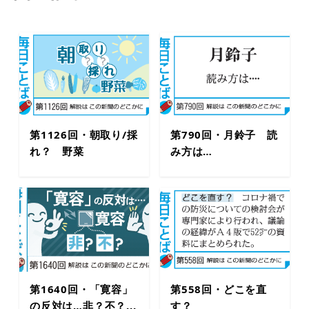
第1126回・朝取り/採
第790回・月鈴子 読
れ？ 野菜
み方は…
第1640回・「寛容」
第558回・どこを直
の反対は…非？不？...
す？