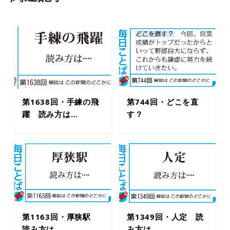
第1638回・手練の飛
第744回・どこを直
躍 読み方は…
す？
第1163回・厚狭駅
第1349回・人定 読
読み方は…
み方は…