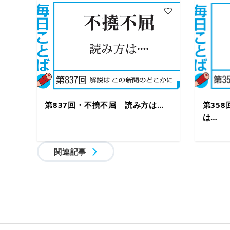
第837回・不撓不屈 読み方は…
第35
は…
関連記事