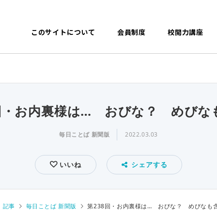
このサイトについて
会員制度
校閲力講座
8回・お内裏様は… おびな？ めびな
毎日ことば 新聞版
2022.03.03
いいね
シェアする
記事
毎日ことば 新聞版
第238回・お内裏様は… おびな？ めびなも