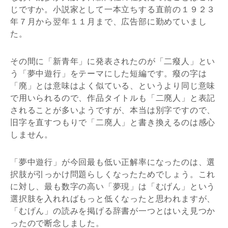
じですか。小説家として一本立ちする直前の１９２３
年７月から翌年１１月まで、広告部に勤めていまし
た。
その間に「新青年」に発表されたのが「二癈人」とい
う「夢中遊行」をテーマにした短編です。癈の字は
「廃」とは意味はよく似ている、というより同じ意味
で用いられるので、作品タイトルも「二廃人」と表記
されることが多いようですが、本当は別字ですので、
旧字を直すつもりで「二廃人」と書き換えるのは感心
しません。
「夢中遊行」が今回最も低い正解率になったのは、選
択肢が引っかけ問題らしくなったためでしょう。これ
に対し、最も数字の高い「夢現」は「むげん」という
選択肢を入れればもっと低くなったと思われますが、
「むげん」の読みを掲げる辞書が一つとはいえ見つか
ったので断念しました。