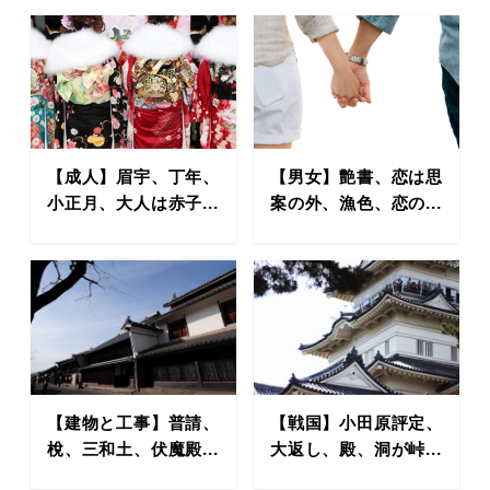
【成人】眉宇、丁年、
【男女】艶書、恋は思
小正月、大人は赤子...
案の外、漁色、恋の...
【建物と工事】普請、
【戦国】小田原評定、
梲、三和土、伏魔殿...
大返し、殿、洞が峠...