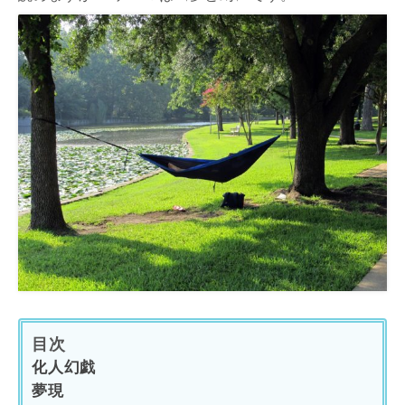
目次
化人幻戯
夢現