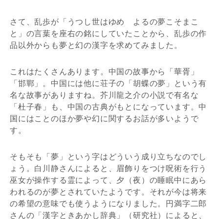
さて、乱歩が「うつし世はゆめ よるの夢こそまこ
と」の言葉を座右の銘にしていたことから、乱歩の作
品以外からも夢と幻の漢字を求めてみました。
これはたくさんあります。中国の故事から「華胥」
「邯鄲」。中国には他に荘子の「胡蝶の夢」という有
名な故事がありますね。芥川龍之介の小説で有名な
「杜子春」も、中国の古典がもとになっています。中
国にはことのほか夢や幻に関するお話が多いようで
す。
そもそも「夢」という字はどういう成り立ちなのでし
ょう。白川静さんによると、眉飾りをつけ呪術を行う
巫女が操作する霊によって、夕（夜）の睡眠中にあら
われるのが夢とされていたようです。それが今は将来
の希望の意味でも使うようになりました。円満字二郎
さんの「漢字ときあかし辞典」（研究社）によると、