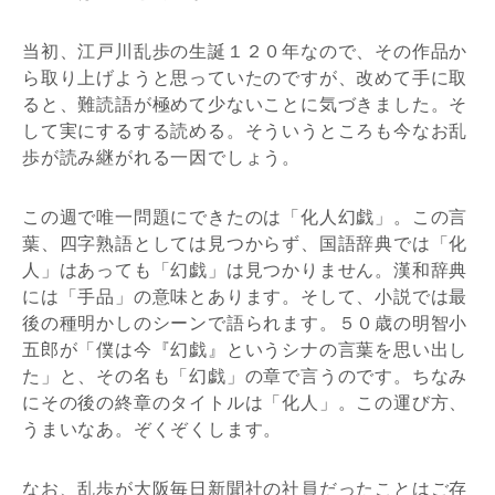
当初、江戸川乱歩の生誕１２０年なので、その作品か
ら取り上げようと思っていたのですが、改めて手に取
ると、難読語が極めて少ないことに気づきました。そ
して実にするする読める。そういうところも今なお乱
歩が読み継がれる一因でしょう。
この週で唯一問題にできたのは「化人幻戯」。この言
葉、四字熟語としては見つからず、国語辞典では「化
人」はあっても「幻戯」は見つかりません。漢和辞典
には「手品」の意味とあります。そして、小説では最
後の種明かしのシーンで語られます。５０歳の明智小
五郎が「僕は今『幻戯』というシナの言葉を思い出し
た」と、その名も「幻戯」の章で言うのです。ちなみ
にその後の終章のタイトルは「化人」。この運び方、
うまいなあ。ぞくぞくします。
なお、乱歩が大阪毎日新聞社の社員だったことはご存