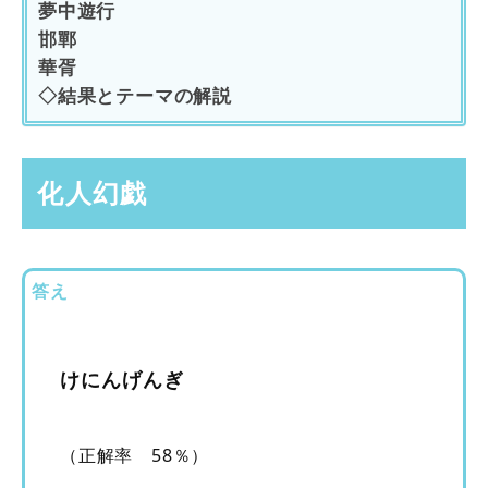
夢中遊行
邯鄲
華胥
◇結果とテーマの解説
化人幻戯
答え
けにんげんぎ
（正解率 58％）