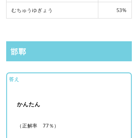
むちゅうゆぎょう
53%
邯鄲
答え
かんたん
（正解率 77％）