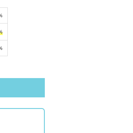
%
%
%