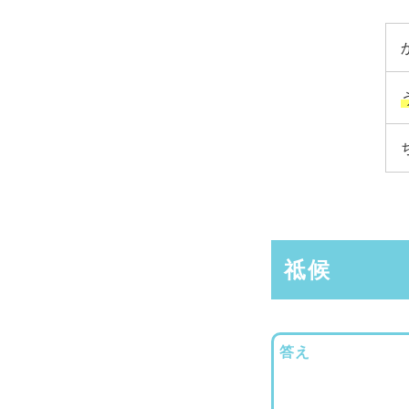
祗候
答え