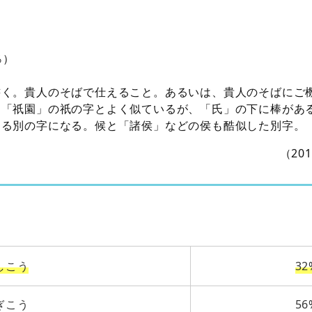
％）
書く。貴人のそばで仕えること。あるいは、貴人のそばにご
は「祇園」の祇の字とよく似ているが、「氏」の下に棒があ
なる別の字になる。候と「諸侯」などの侯も酷似した別字。
（20
しこう
32
ぎこう
56