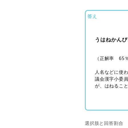
答え
うはねかんび
（正解率 65
人名などに使
議会漢字小委
が、はねるこ
選択肢と回答割合