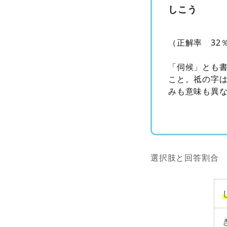
しこう
（正解率 32
「伺候」とも
こと。祗の字
みも意味も異
選択肢と回答割合