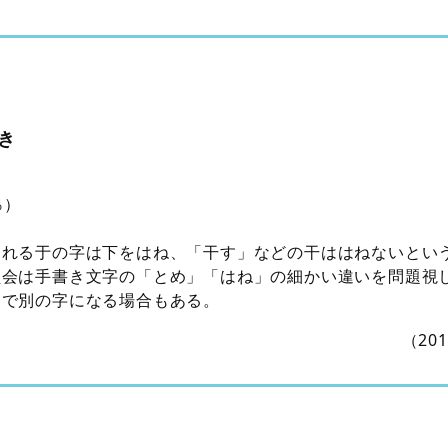
き
％）
われる于の字は下をはね、「干す」などの干ははねないとい
員会は手書き文字の「とめ」「はね」の細かい違いを問題視
とで別の字になる場合もある。
（20