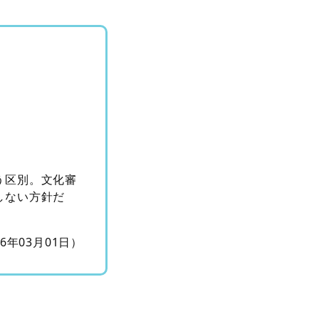
う区別。文化審
しない方針だ
16年03月01日）