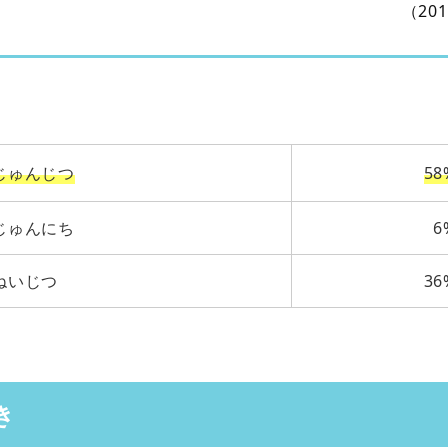
（20
じゅんじつ
58
じゅんにち
6
ねいじつ
36
き