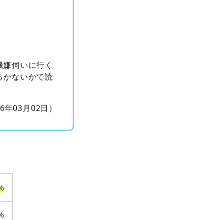
機嫌伺いに行く
るかないかで読
16年03月02日）
%
%