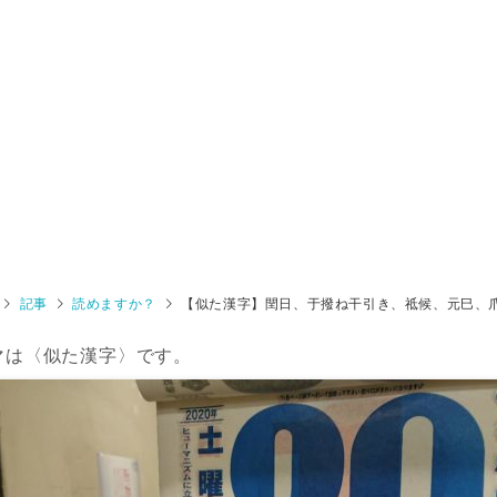
記事
読めますか？
【似た漢字】閏日、于撥ね干引き、祗候、元巳、
マは〈似た漢字〉です。