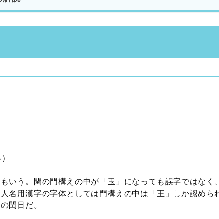
％）
ともいう。閏の門構えの中が「玉」になっても誤字ではなく
し人名用漢字の字体としては門構えの中は「王」しか認めら
度の閏日だ。