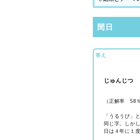
閏日
答え
じゅんじつ
（正解率 58
「うるうび」
同じ字。しか
日は４年に１