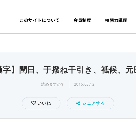
このサイトについて
会員制度
校閲力講座
漢字】閏日、于撥ね干引き、祗候、元
読めますか？
2016.03.12
いいね
シェアする