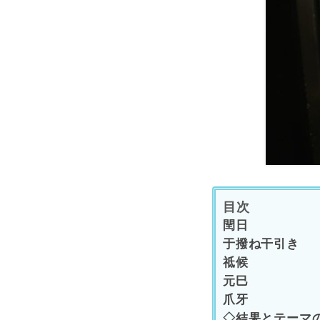
目次
閏日
于撥ね干引き
祗候
元巳
爪牙
◇結果とテーマ