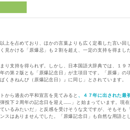
割以上を占めており、ほかの言葉よりも広く定着した言い回
多く見かける「原爆忌」も２割を超え、一定の支持を得まし
あまり支持を得られず。しかし、日本国語大辞典では、１９
２年の第２版とも「原爆記念日」が主項目です。「原爆」の
んばくきねんび（原爆記念日）』に同じ」とされています。
イトから過去の平和宣言を見てみると
、４７年に出された最
弾投下２周年の記念日を迎え……」と始まっています。現
っているみたいだ」と反感を受けそうな文ですが、そもそも
アンスはありませんでした。「原爆記念日」も自然な用語と
。