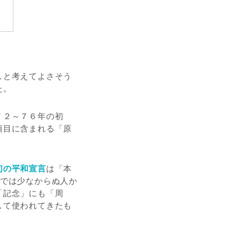
しと考えてよさそう
た。
７２～７６年の初
項目に含まれる「原
初の平和宣言
は「本
在では少なからぬ人か
「記念」にも「周
して使われてきたも