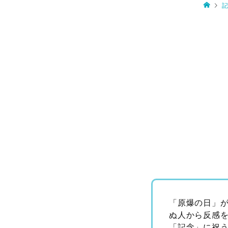
「原爆の日」
ぬ人から反感
「記念」に祝