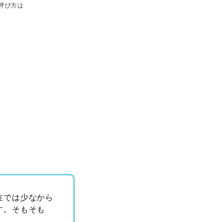
呼び方は
在では少なから
す。そもそも