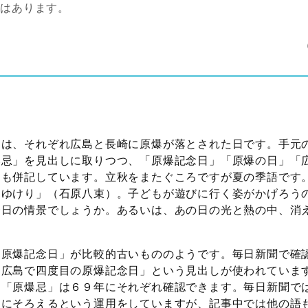
性はあります。
日は、それぞれ広島と長崎に原爆が落とされた日です。手元
爆忌」を見出しに取りつつ、「原爆記念日」「原爆の日」「
」も併記しています。立秋をまたぐころですが夏の季語です
えゆけり」（石原八束）。子どもが遊びに行く姿がかげろう
一日の情景でしょうか。あるいは、あの日の光と熱の中、消
。
「原爆記念日」が比較的古いもののようです。毎日新聞で確
「広島で四度目の原爆記念日」という見出しが使われていま
、「原爆忌」は６９年にそれぞれ確認できます。毎日新聞で
」にそろえるという運用をしていますが、記事中では他の語