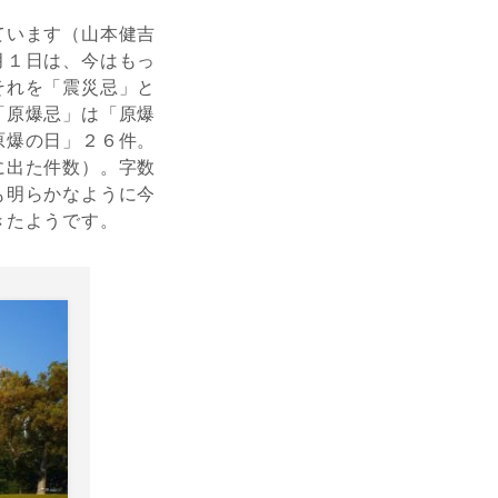
ています（山本健吉
月１日は、今はもっ
それを「震災忌」と
「原爆忌」は「原爆
原爆の日」２６件。
に出た件数）。字数
も明らかなように今
きたようです。