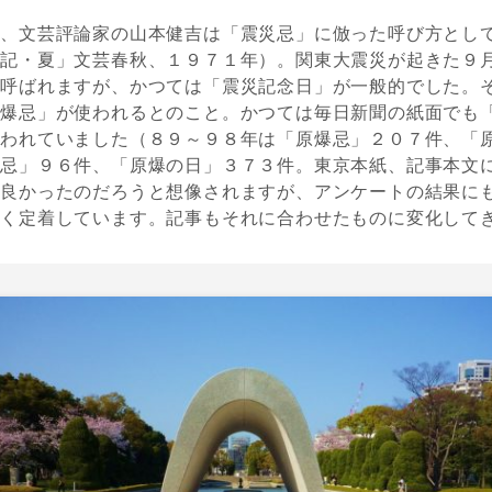
て、文芸評論家の山本健吉は「震災忌」に倣った呼び方とし
時記・夏」文芸春秋、１９７１年）。関東大震災が起きた９
と呼ばれますが、かつては「震災記念日」が一般的でした。
原爆忌」が使われるとのこと。かつては毎日新聞の紙面でも
使われていました（８９～９８年は「原爆忌」２０７件、「
爆忌」９６件、「原爆の日」３７３件。東京本紙、記事本文
が良かったのだろうと想像されますが、アンケートの結果に
広く定着しています。記事もそれに合わせたものに変化して