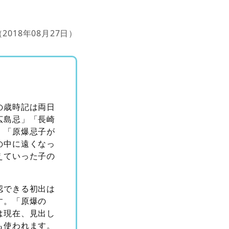
（2018年08月27日）
の歳時記は両日
広島忌」「長崎
。「原爆忌子が
の中に遠くなっ
えていった子の
認できる初出は
す。「原爆の
は現在、見出し
も使われます。