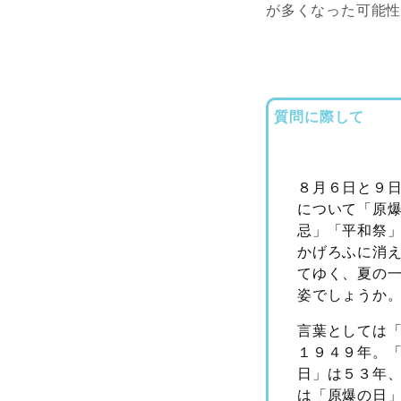
が多くなった可能
質問に際して
８月６日と９
について「原
忌」「平和祭
かげろふに消
てゆく、夏の
姿でしょうか
言葉としては
１９４９年。
日」は５３年
は「原爆の日