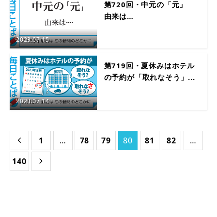
第720回・中元の「元」
由来は…
2023.07.15
第719回・夏休みはホテル
の予約が「取れなそう」...
2023.07.14
1
…
78
79
80
81
82
…

140
