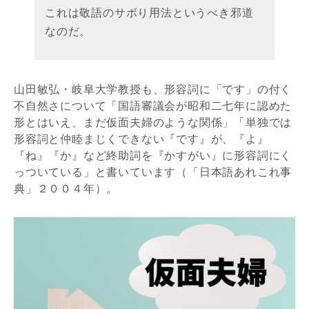
これは敬語のサボり用法というべき邪道
なのだ。
山田敏弘・岐阜大学教授も、形容詞に「です」の付く
不自然さについて「国語審議会が昭和二七年に認めた
形とはいえ、まだ仮面夫婦のような関係」「単独では
形容詞と仲睦まじくできない『です』が、『よ』
『ね』『か』など終助詞を『かすがい』に形容詞にく
っついている」と書いています（「日本語あれこれ事
典」２００４年）。