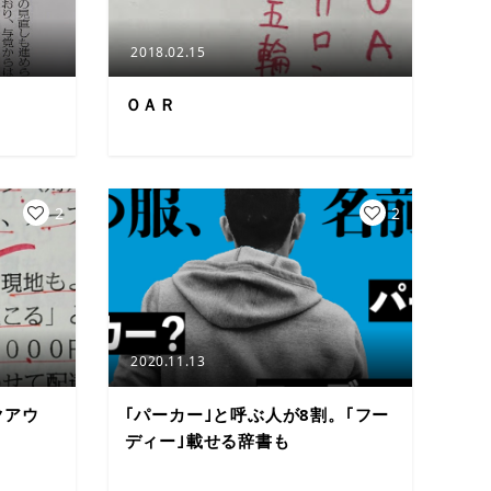
2018.02.15
ＯＡＲ
2
2
2020.11.13
クアウ
｢パーカー｣と呼ぶ人が8割。｢フー
ディー｣載せる辞書も