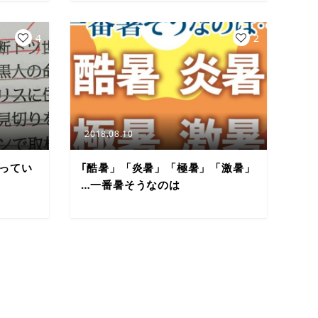
4
2
2018.08.10
まってい
｢酷暑」「炎暑」「極暑」「激暑」
…一番暑そうなのは