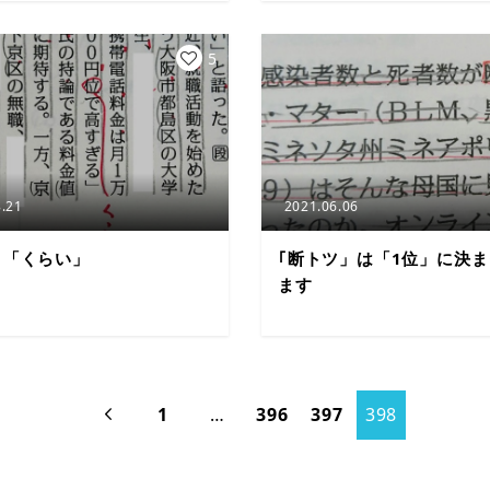
5
.21
2021.06.06
と「くらい」
｢断トツ」は「1位」に決
ます
1
…
396
397
398
