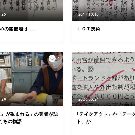
.25
2017.10.10
30の開催地は……
ＩＣＴ技術
2
.20
2020.05.24
体』が生まれる」の著者が語
｢テイクアウト」か「テー
たちの物語
ト」か