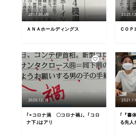
2017.05.09
2025.12
ＡＮＡホールディングス
ＣＯＰ
2
2020.12.16
2021.11
｢×コロナ渦 〇コロナ禍｣。｢コロ
｢『書
ナ下｣はアリ
る先人