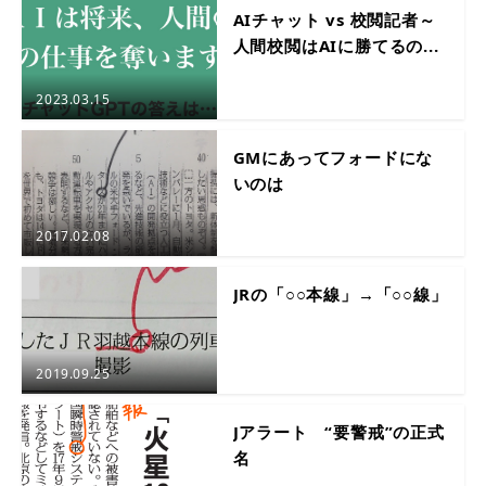
AIチャット vs 校閲記者～
人間校閲はAIに勝てるの...
2023.03.15
GMにあってフォードにな
いのは
2017.02.08
JRの「○○本線」→「○○線」
2019.09.25
Jアラート “要警戒”の正式
名