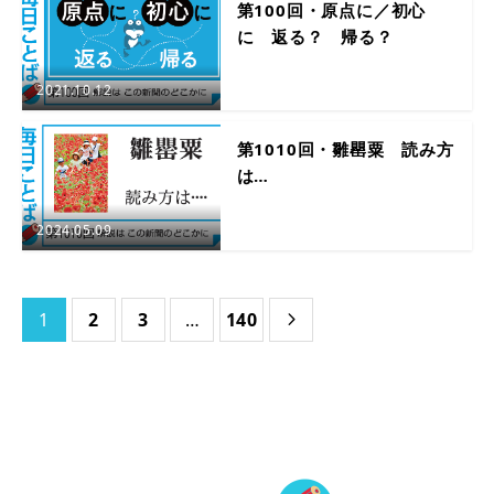
第100回・原点に／初心
に 返る？ 帰る？
2021.10.12
第1010回・雛罌粟 読み方
は…
2024.05.09
1
2
3
…
140
