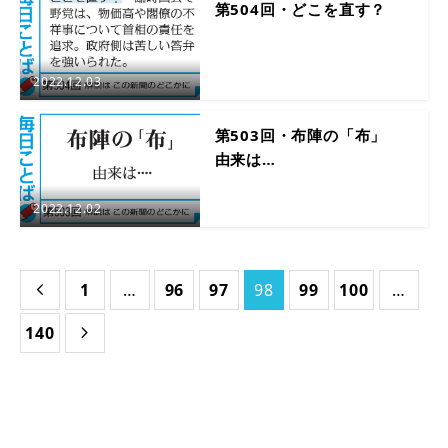
第504回・どこを直す？
2022.12.03
第503回・布陣の「布」
由来は…
2022.12.02
1
…
96
97
98
99
100
…

140
