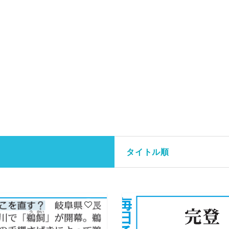
タイトル順
7