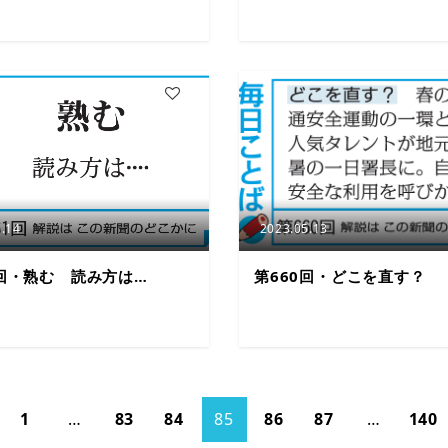
4
.14
2023.05.13
1回・熟む 読み方は…
第660回・どこを直す？
1
…
83
84
85
86
87
…
140