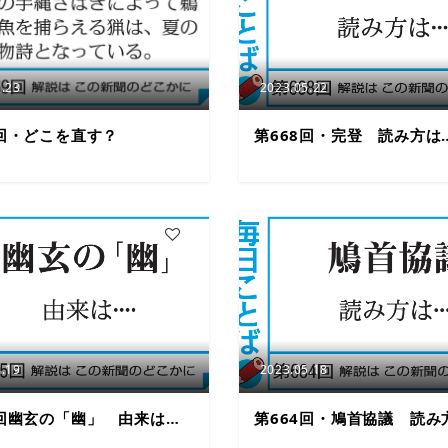
.23
2023.05.22
9回・どこを直す？
第668回・完登 読み方は
5
.19
2023.05.18
5回幽玄の「幽」 由来は…
第664回・鳩首協議 読み