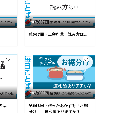
2023.05.21
…
第667回・三密行業 読み方は…
5
4
2023.05.17
方は…
第663回・作ったおかずを「お裾
分け」 違和感ありますか？