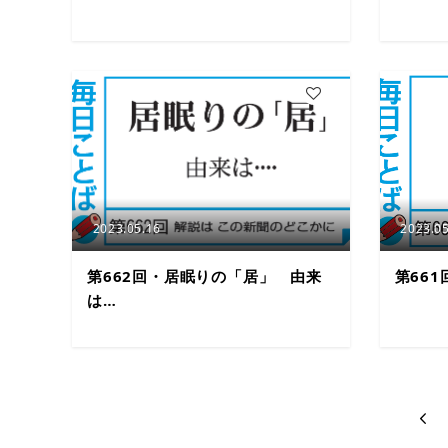
8
2023.05.16
2023.05
第662回・居眠りの「居」 由来
第66
は…
