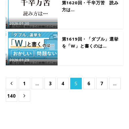
第1620回・千辛万苦 読み
方は…
2026.01.30
第1619回・「ダブル」選挙
を「W」と書くのは…
2026.01.29
1
…
3
4
5
6
7
…

140
