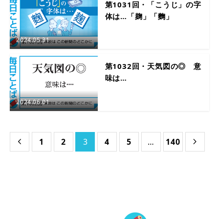
第1031回・「こうじ」の字
体は…「麹」「麴」
2024.05.31
第1032回・天気図の◎ 意
味は…
2024.06.01
1
2
3
4
5
…
140

