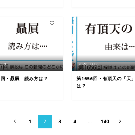
3
.09
2026.03.08
57回・贔屓 読み方は？
第1656回・有頂天の「天
は？
1
2
3
4
…
140

