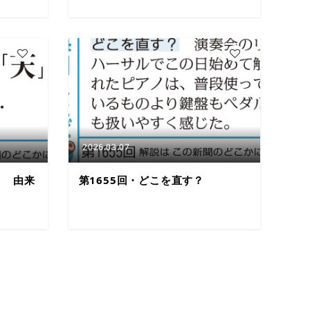
3
7
2026.03.07
」 由来
第1655回・どこを直す？