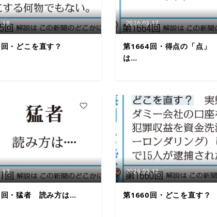
.18
2026.03.17
65回・どこを直す？
第1664回・得点の「点」
は…
5
.13
2026.03.12
61回・猛者 読み方は…
第1660回・どこを直す？