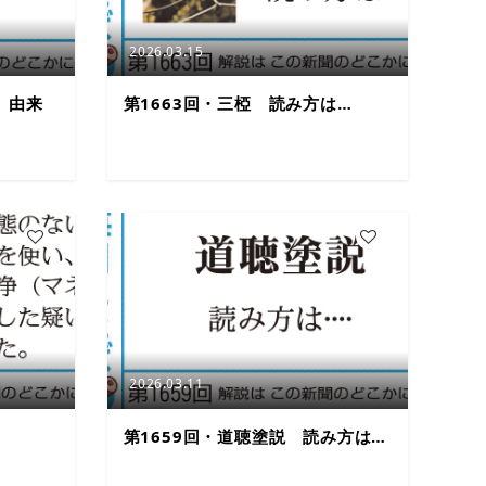
2026.03.15
 由来
第1663回・三椏 読み方は…
7
3
2026.03.11
第1659回・道聴塗説 読み方は…