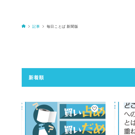
記事
毎日ことば 新聞版
新着順
4