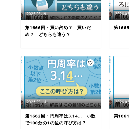
2026.03.19
2026.03
第1666回・買い占め？ 買いだ
第16
め？ どちらも違う？
3
2026.03.14
2026.03
第1662回・円周率は3.14… 小数
第16
で100分の1の位の呼び方は？