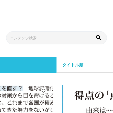
タイトル順
4