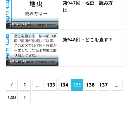
第947回・地虫 読み方
は…
2024.03.05
第948回・どこを直す？
2024.03.06
1
…
133
134
135
136
137
…

140
