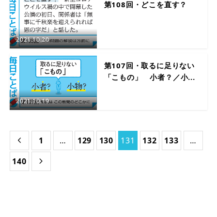
第108回・どこを直す？
2021.10.20
第107回・取るに足りない
「こもの」 小者？／小...
2021.10.19
1
…
129
130
131
132
133
…

140
