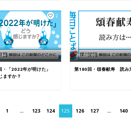
2
.04
2022.01.03
1回・「2022年が明けた」
第180回・頌春献寿 読み
じますか？
1
…
123
124
125
126
127
…
140