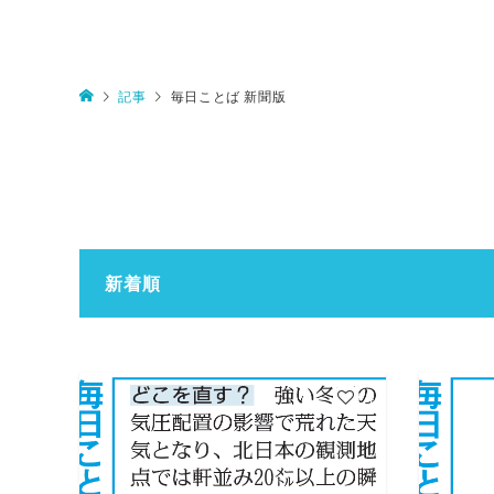
記事
毎日ことば 新聞版
新着順
4