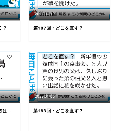
2022.01.10
く？
第187回・どこを直す？
2
3
2022.01.06
方は…
第183回・どこを直す？