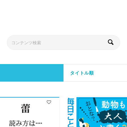
タイトル順
3