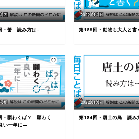
.12
2022.01.11
9回・蕾 読み方は…
第188回・動物も大人と書
3
.08
2022.01.07
5回・願わくば？ 願わく
第184回・唐土の鳥 読み
良い一年に―