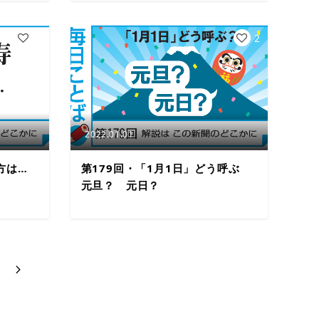
4
2
2022.01.01
方は…
第179回・「1月1日」どう呼ぶ
元旦？ 元日？
