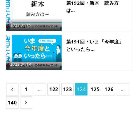
第192回・新木 読み方
は…
2022.01.15
第191回・いま「今年度」
といったら…
2022.01.14
1
…
122
123
124
125
126
…

140
