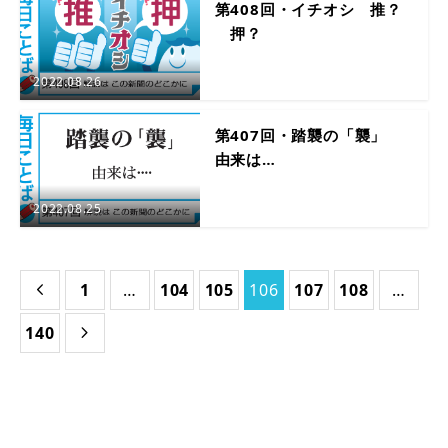
第408回・イチオシ 推？
押？
2022.08.26
第407回・踏襲の「襲」
由来は…
2022.08.25
1
…
104
105
106
107
108
…

140
