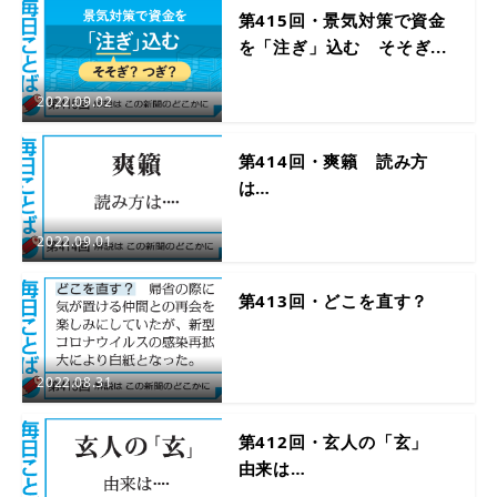
第415回・景気対策で資金
を「注ぎ」込む そそぎ...
2022.09.02
第414回・爽籟 読み方
は…
2022.09.01
第413回・どこを直す？
2022.08.31
第412回・玄人の「玄」
由来は…