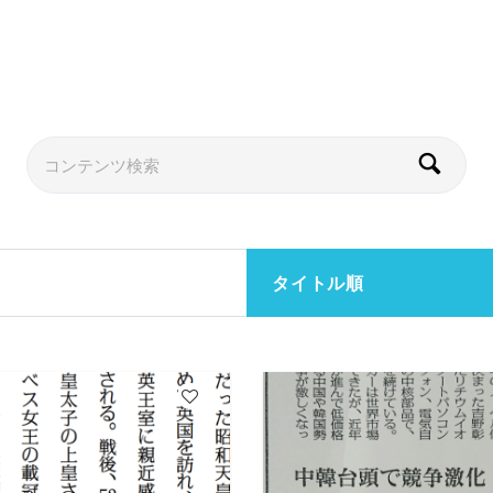
タイトル順
4