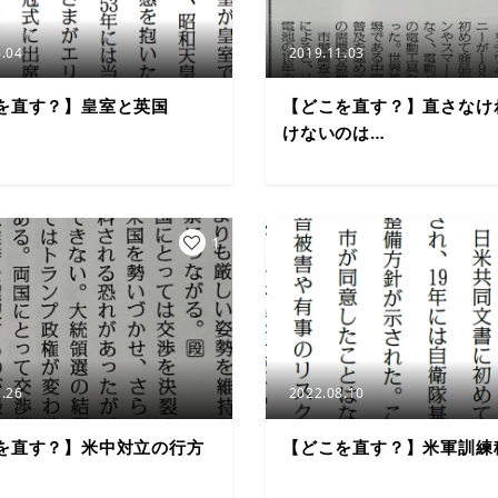
.04
2019.11.03
を直す？】皇室と英国
【どこを直す？】直さなけ
けないのは…
1
.26
2022.08.10
を直す？】米中対立の行方
【どこを直す？】米軍訓練