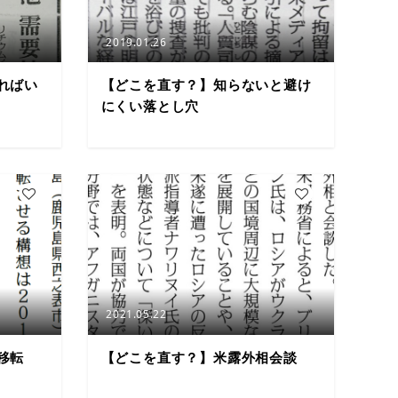
2019.01.26
ればい
【どこを直す？】知らないと避け
にくい落とし穴
4
1
2021.05.22
移転
【どこを直す？】米露外相会談