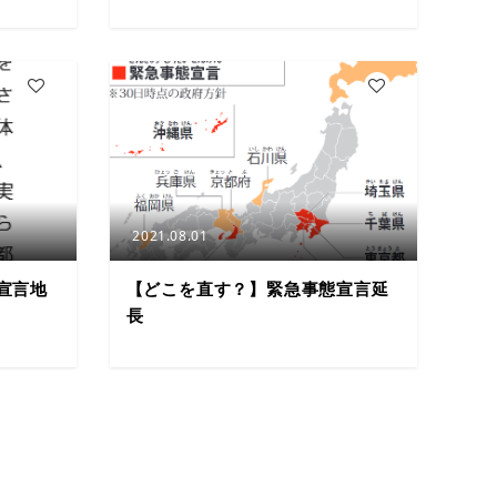
3
4
2021.08.01
宣言地
【どこを直す？】緊急事態宣言延
長