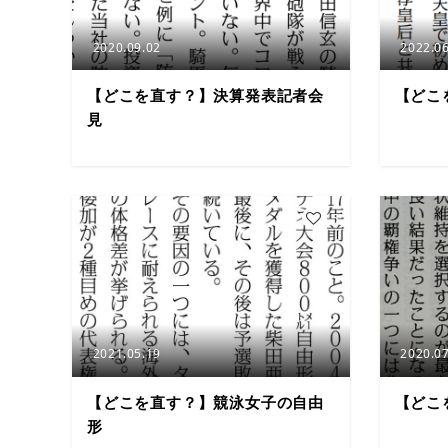
2020.09.02
2022.06
【どこを直す？】決算発表記者会
【どこ
見
5
2021.05.19
2020.07
【どこを直す？】競泳女子の自由
【どこ
形