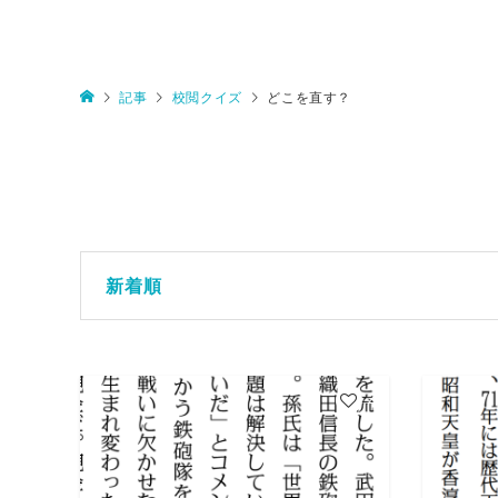
記事
校閲クイズ
どこを直す？
新着順
4