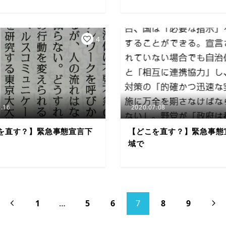
4
.16
2020.07.08
を直す？】緊急事態宣言下
【どこを直す？】緊急事態
域で
1
…
5
6
7
8
9

